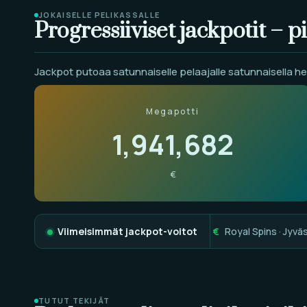
JOKAISELLE PELIKASSALLE
Progressiiviset jackpotit – 
Jackpot putoaa satunnaiselle pelaajalle satunnaisella hetk
Megapotti
1,941,682
€
Temple · Turku · 29 minuuttia sitten
Viimeisimmät jackpot-voitot
27,848 €
Royal Spins · Jyväskylä 
TUTUT TEKIJÄT