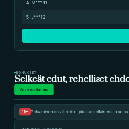
4
M***91
5
J***12
BONUKSET
Selkeät edut, rehelliset ehd
Koko valikoima
18+
Pelaaminen on viihrettä – pidä se sellaisena ja pelaa