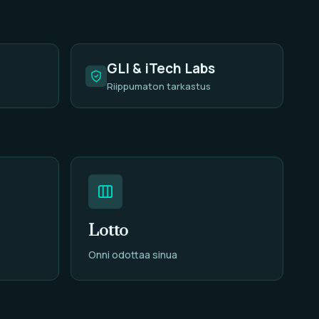
GLI & iTech Labs
Riippumaton tarkastus
Lotto
Onni odottaa sinua