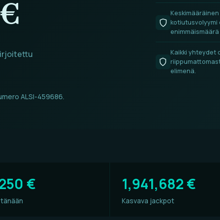
 €
Keskimääräinen 
kotiutusvolyymi 
enimmäismäärä 7
Kaikki yhteydet o
irjoitettu
riippumattomasti
elimenä.
inumero ALSI-459686.
,250
€
1,941,682
€
 tänään
Kasvava jackpot