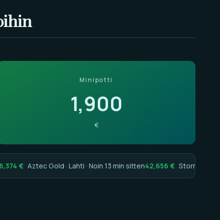
oihin
Minipotti
1,900
€
4 €
Aztec Gold · Lahti · Noin 13 min sitten
42,656 €
Storm Chase · Oul