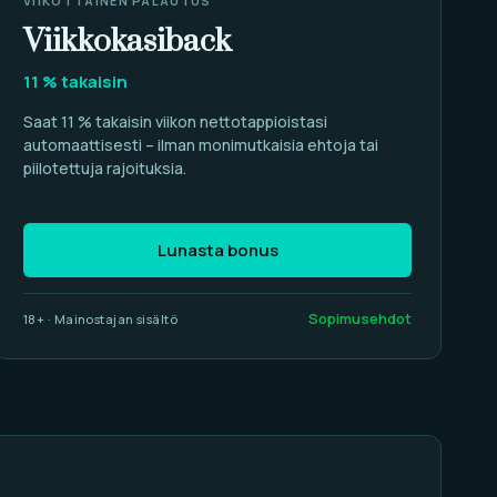
VIIKOTTAINEN PALAUTUS
Viikkokasiback
11 % takaisin
Saat 11 % takaisin viikon nettotappioistasi
automaattisesti – ilman monimutkaisia ehtoja tai
piilotettuja rajoituksia.
Lunasta bonus
Sopimusehdot
18+ · Mainostajan sisältö